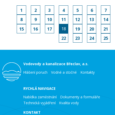
1
2
3
4
5
6
7
8
9
10
11
12
13
14
18
15
16
17
19
20
21
22
23
24
25
Vodovody a kanalizace Břeclav, a.s.
Hlášení poruch
Vodné a stočné
Kontakty
RYCHLÁ NAVIGACE
Nabídka zaměstnání
Dokumenty a formuláře
Technická vyjádření
Kvalita vody
KONTAKT