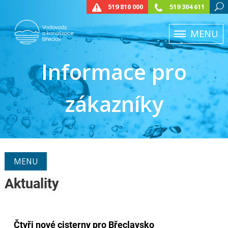
519 810 000
519 304 611
MENU
Informace pro
zákazníky
MENU
Aktuality
Čtyři nové cisterny pro Břeclavsko